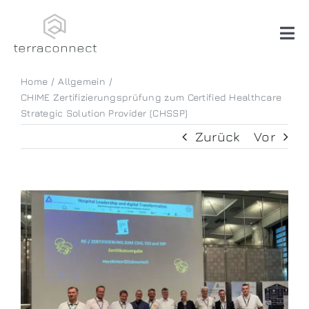
Skip
to
content
Tog
Nav
Home
Allgemein
Systemhaus
CHIME Zertifizierungsprüfung zum Certified Healthcare
Strategic Solution Provider (CHSSP)
Software
Zurück
Vor
Beratung
Zeige
grösseres
Über uns
Bild