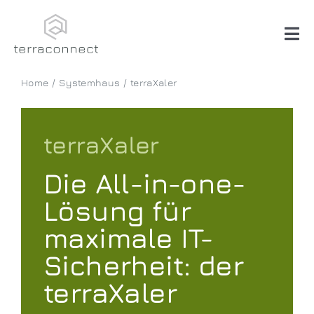
Skip
to
content
Tog
Nav
Home
Systemhaus
terraXaler
Systemhaus
Software
terraXaler
Die All-in-one-
Beratung
Lösung
für
Über uns
maximale IT-
Sicherheit: der
terraXaler