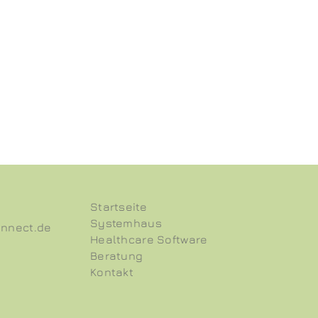
Startseite
Systemhaus
onnect.de
Healthcare Software
Beratung
Kontakt