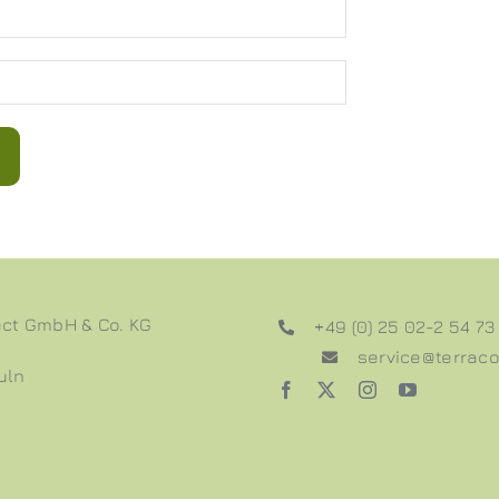
ct GmbH & Co. KG
+49 (0) 25 02-2 54 73
service@terrac
uln