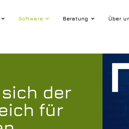
Software
Beratung
Über u
 sich der
ich für
en