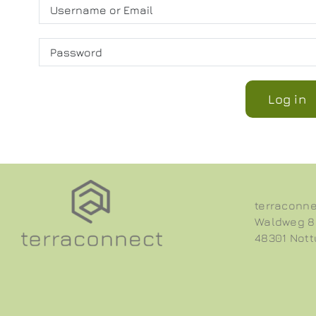
Log in
terraconne
Waldweg 8
48301 Nott