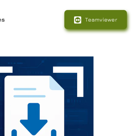
ns
Teamviewer