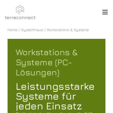
Skip
to
content
Tog
Nav
Home
Systemhaus
Workstations & Systeme
Systemhaus
Software
Workstations &
Systeme (PC-
Beratung
Lösungen)
Über uns
Leistungsstarke
Systeme für
jeden Einsatz