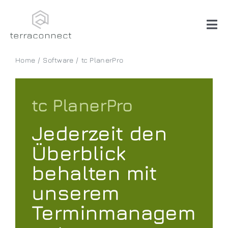
Skip
to
content
Tog
Nav
Home
Software
tc PlanerPro
Systemhaus
Software
tc PlanerPro
Jederzeit den
Beratung
Überblick
Über uns
behalten mit
unserem
Terminmanagem